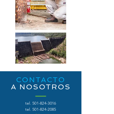
CONTACTO
A NOSOTROS
tel.
501-824-3016
tel.
501-824-2085