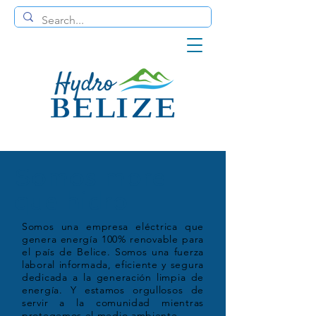
Somos more
que hidro
Somos una empresa eléctrica que
genera energía 100% renovable para
el país de Belice. Somos una fuerza
laboral informada, eficiente y segura
dedicada a la generación limpia de
energía. Y estamos orgullosos de
servir a la comunidad mientras
protegemos el medio ambiente.