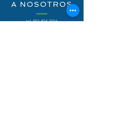
A NOSOTROS
tel.
501-824-3016
tel.
501-824-2085
corporativo@fortisbelize.com
apartado de correos 87
Milla 71.5 Carretera George Price
Distrito de Cayo Belice