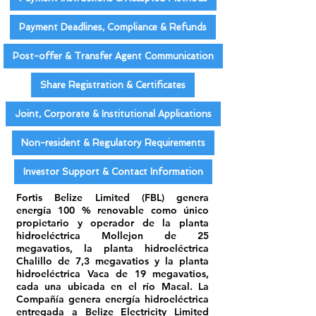
Payment Deadlines, Compliance & Refunds
Post-offer & Transfer Agent Communication
Share Registration & Certificates
Joint, Corporate & Institutional Applications
Non-resident & Regulatory Requirements
Investor Support & Contact Information
Fortis Belize Limited (FBL) genera
energía 100 % renovable como único
propietario y operador de la planta
hidroeléctrica Mollejon de 25
megavatios, la planta hidroeléctrica
Chalillo de 7,3 megavatios y la planta
hidroeléctrica Vaca de 19 megavatios,
cada una ubicada en el río Macal. La
Compañía genera energía hidroeléctrica
entregada a Belize Electricity Limited